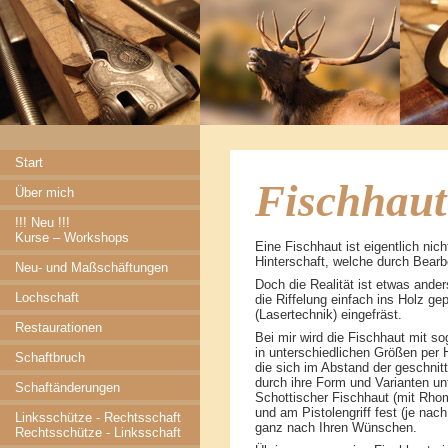
Start
Fischhaut
Über mich
!!! Neu !!!
Kurse – Workshops
Eine Fischhaut ist eigentlich nic
Hinterschaft, welche durch Bearbe
Neu- und Maßschäftungen
Doch die Realität ist etwas ande
Lochschaft
die Riffelung einfach ins Holz g
(Lasertechnik) eingefräst.
Restaurationen
Bei mir wird die Fischhaut mit s
in unterschiedlichen Größen per H
Schaftbruch
die sich im Abstand der geschnit
durch ihre Form und Varianten un
Schaftänderungen
Schottischer Fischhaut (mit Rhom
und am Pistolengriff fest (je nac
Linksschütze - Rechtsschaft
ganz nach Ihren Wünschen.
Rechtsschütze - Linksschaft