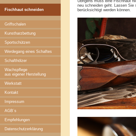
Übrigens muss eine Fischhaut nic
neu schneiden geht. Lassen Sie s
Fischhaut schneiden
berücksichtigt werden können.
Griffschalen
Kunstharzbettung
Sportschützen
Werdegang eines Schaftes
Schafthölzer
Wachspflege
aus eigener Herstellung
Werkstatt
Kontakt
Impressum
AGB´s
Empfehlungen
Datenschutzerklärung