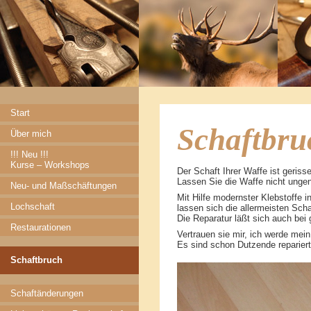
Start
Schaftbru
Über mich
!!! Neu !!!
Kurse – Workshops
Der Schaft Ihrer Waffe ist geris
Lassen Sie die Waffe nicht unge
Neu- und Maßschäftungen
Mit Hilfe modernster Klebstoffe 
Lochschaft
lassen sich die allermeisten Scha
Die Reparatur läßt sich auch be
Restaurationen
Vertrauen sie mir, ich werde mein
Es sind schon Dutzende repariert
Schaftbruch
Schaftänderungen